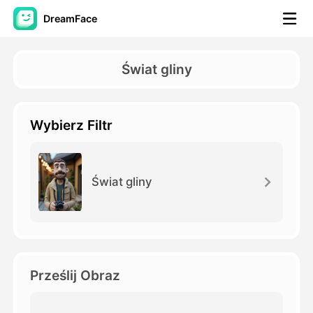
DreamFace
Narzędzia AI
Świat gliny
Avatar Video
▼
Wybierz Filtr
AI Video
▼
Zdjęcie
▼
Świat gliny
Inne narzędzia
▼
Zobacz wszystkie narzędzia
Prześlij Obraz
Szablony