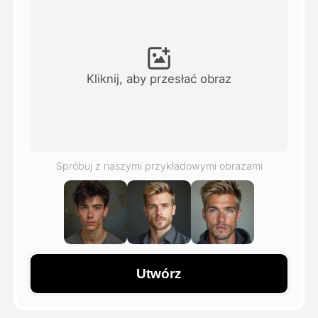
Avatar Video
▼
AI Video
▼
Kliknij, aby przesłać obraz
Zdjęcie
▼
Inne narzędzia
▼
Spróbuj z naszymi przykładowymi obrazami
Zobacz wszystkie szablony
Galeria
Utwórz
Blog