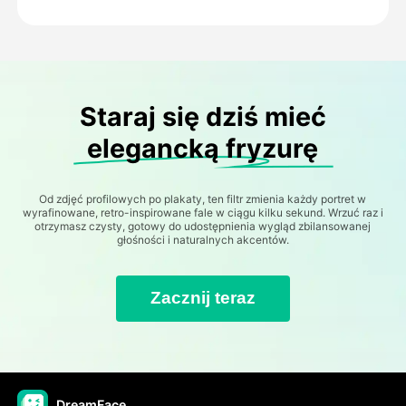
Staraj się dziś mieć
elegancką fryzurę
Od zdjęć profilowych po plakaty, ten filtr zmienia każdy portret w
wyrafinowane, retro-inspirowane fale w ciągu kilku sekund. Wrzuć raz i
otrzymasz czysty, gotowy do udostępnienia wygląd zbilansowanej
głośności i naturalnych akcentów.
Zacznij teraz
DreamFace