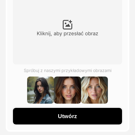
Avatar Video
▼
AI Video
▼
Kliknij, aby przesłać obraz
Zdjęcie
▼
Inne narzędzia
▼
Spróbuj z naszymi przykładowymi obrazami
Zobacz wszystkie szablony
Galeria
Utwórz
Blog