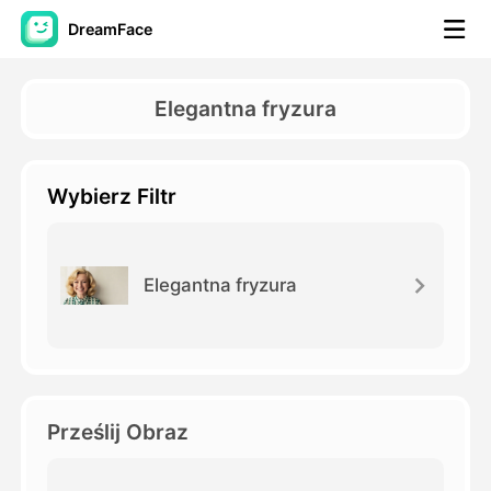
DreamFace
Narzędzia AI
Elegantna fryzura
Avatar Video
▼
Wybierz Filtr
AI Video
▼
Zdjęcie
▼
Elegantna fryzura
Inne narzędzia
▼
Zobacz wszystkie narzędzia
Prześlij Obraz
Szablony