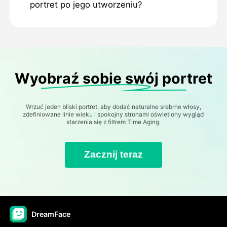
portret po jego utworzeniu?
Wyobraź sobie swój portret
Wrzuć jeden bliski portret, aby dodać naturalne srebrne włosy,
zdefiniowane linie wieku i spokojny stronami oświetlony wygląd
starzenia się z filtrem Time Aging.
Zacznij teraz
DreamFace