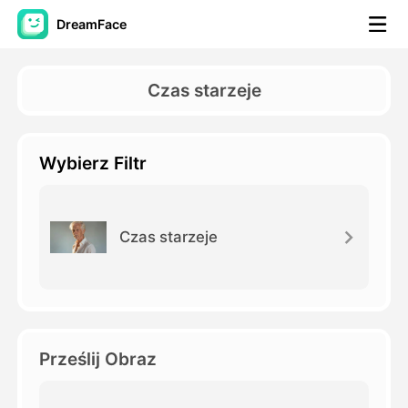
DreamFace
Narzędzia AI
Czas starzeje
Avatar Video
▼
Wybierz Filtr
AI Video
▼
Zdjęcie
▼
Czas starzeje
Inne narzędzia
▼
Zobacz wszystkie narzędzia
Prześlij Obraz
Szablony