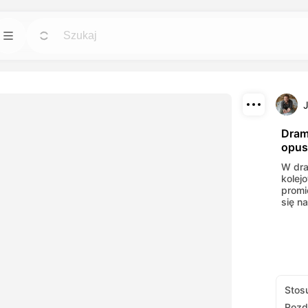
Szablony
Przejdź
Przejdź
zędzia AI dla
Zacznij projekty od gotowych projektów dla
.
każdego potrzeb.
Pobierz
Blog
Przejdź
Przejdź
Dram
opus
te efekty
Czytaj wglądy, aktualizacje i wskazówki
Udostępnij
ymi narzędziami
dotyczące kreatywnej technologii Dreamface
W dra
AI.
kolej
promie
API
Przejdź
Przejdź
się na
i opcjami, który
Łatwo zintegruj nasze możliwości AI z
ych potrzeb.
własnymi aplikacjami.
Stos
Rozd