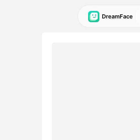
DreamFace
Narzędzia AI
Zbadaj najpotężniejsze nar
awatarów, filmów i obrazów
Galeria
Odkryj i odtwórz niesamowi
wizualne wykonane z nasz
AI.
Cennik
Wybierz plan z elastycznym
pasuje do Twoich kreatywn