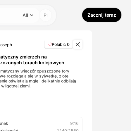
Zacznij teraz
All
Pl
Kategoria
All
Polubić
0
Joseph
Avatar Video
atyczny zmierzch na
zczonych torach kolejowych
Pet Video
matyczny wieczór opuszczone tory
owe rozciągają się w sylwetkę, złote
nie oświetlają mgłę i delikatnie odbijają
 wilgotnej ziemi.
AI Video
AI Photo
Trendy Template
unek
9:16
zielczość
1440:2560