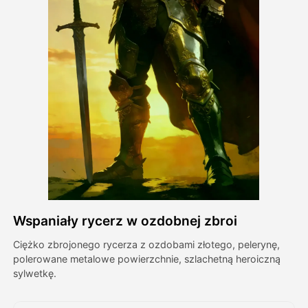
Avatar Video
▼
AI Video
▼
Zdjęcie
▼
Inne narzędzia
▼
Zobacz wszystkie szablony
Wspaniały rycerz w ozdobnej zbroi
Galeria
Ciężko zbrojonego rycerza z ozdobami złotego, pelerynę,
polerowane metalowe powierzchnie, szlachetną heroiczną
sylwetkę.
Blog