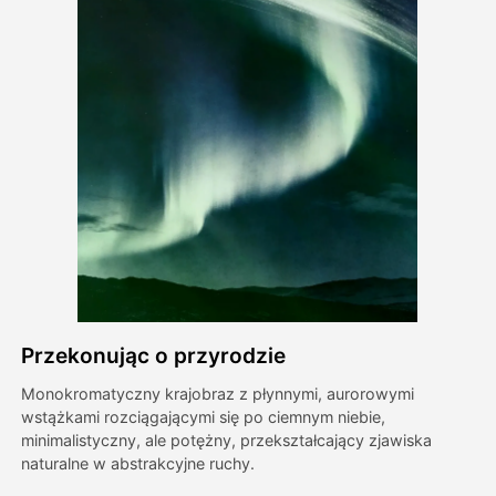
Avatar Video
▼
AI Video
▼
Zdjęcie
▼
Inne narzędzia
▼
Zobacz wszystkie szablony
Przekonując o przyrodzie
Galeria
Monokromatyczny krajobraz z płynnymi, aurorowymi
wstążkami rozciągającymi się po ciemnym niebie,
minimalistyczny, ale potężny, przekształcający zjawiska
Blog
naturalne w abstrakcyjne ruchy.