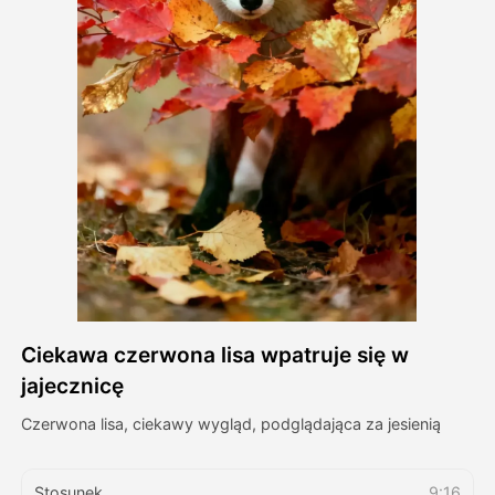
Avatar Video
▼
AI Video
▼
Zdjęcie
▼
Inne narzędzia
▼
Zobacz wszystkie szablony
Ciekawa czerwona lisa wpatruje się w
Galeria
jajecznicę
Czerwona lisa, ciekawy wygląd, podglądająca za jesienią
Blog
Stosunek
9:16