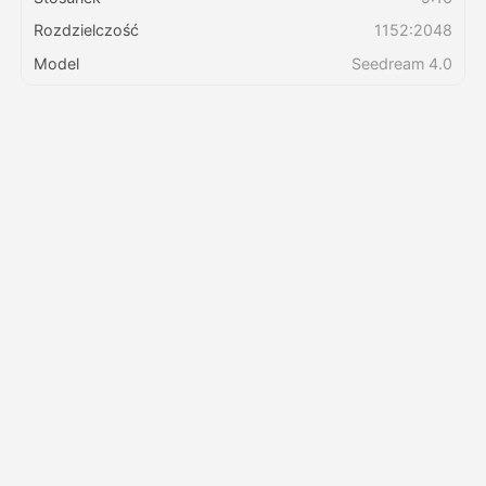
Rozdzielczość
1152:2048
Cennik
Model
Seedream 4.0
API