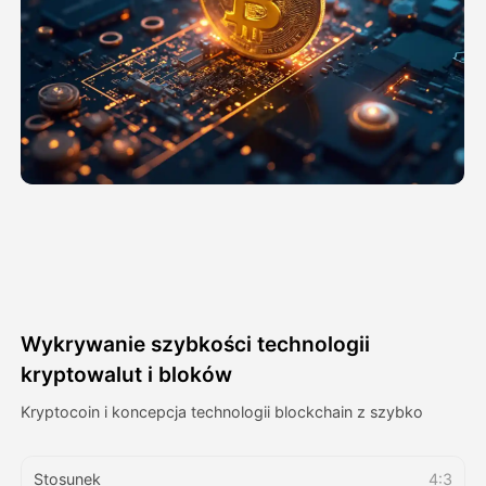
Avatar Video
▼
AI Video
▼
Zdjęcie
▼
Inne narzędzia
▼
Zobacz wszystkie szablony
Wykrywanie szybkości technologii
Galeria
kryptowalut i bloków
Kryptocoin i koncepcja technologii blockchain z szybko
Blog
Stosunek
4:3