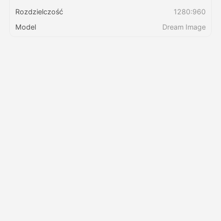
Rozdzielczość
1280:960
Cennik
Model
Dream Image
API