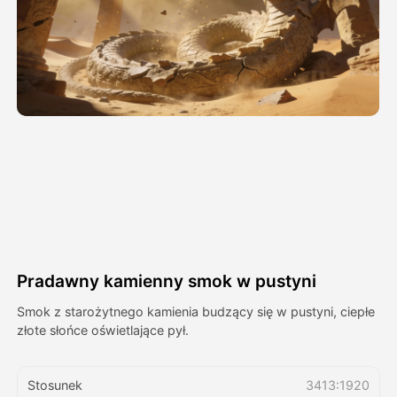
Avatar Video
▼
AI Video
▼
Zdjęcie
▼
Inne narzędzia
▼
Zobacz wszystkie szablony
Pradawny kamienny smok w pustyni
Galeria
Smok z starożytnego kamienia budzący się w pustyni, ciepłe
złote słońce oświetlające pył.
Blog
Stosunek
3413:1920