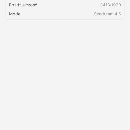
Rozdzielczość
3413:1920
Model
Seedream 4.5
Cennik
API