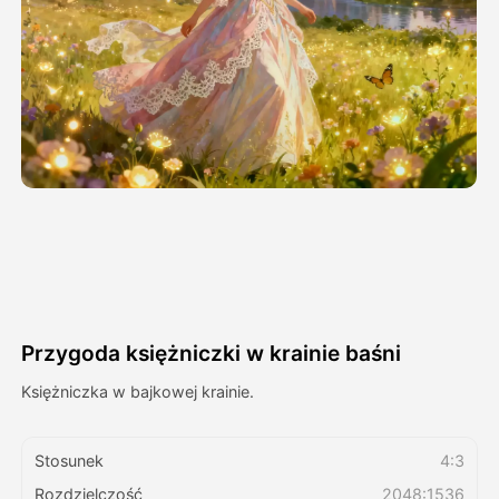
Avatar Video
▼
AI Video
▼
Zdjęcie
▼
Inne narzędzia
▼
Zobacz wszystkie szablony
Przygoda księżniczki w krainie baśni
Galeria
Księżniczka w bajkowej krainie.
Stosunek
4:3
Blog
Rozdzielczość
2048:1536