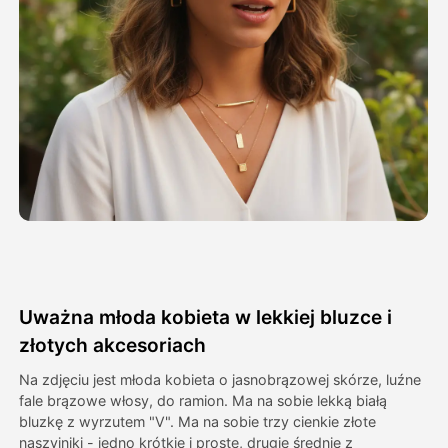
Avatar Video
▼
AI Video
▼
Zdjęcie
▼
Inne narzędzia
▼
Zobacz wszystkie szablony
Uważna młoda kobieta w lekkiej bluzce i
Galeria
złotych akcesoriach
Na zdjęciu jest młoda kobieta o jasnobrązowej skórze, luźne
fale brązowe włosy, do ramion. Ma na sobie lekką białą
Blog
bluzkę z wyrzutem "V". Ma na sobie trzy cienkie złote
naszyjniki - jedno krótkie i proste, drugie średnie z