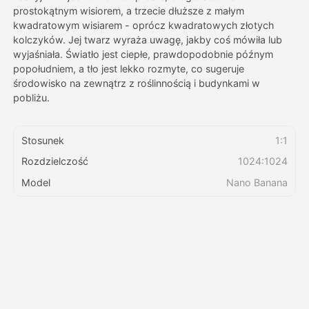
prostokątnym wisiorem, a trzecie dłuższe z małym
kwadratowym wisiarem - oprócz kwadratowych złotych
Cennik
kolczyków. Jej twarz wyraża uwagę, jakby coś mówiła lub
wyjaśniała. Światło jest ciepłe, prawdopodobnie późnym
popołudniem, a tło jest lekko rozmyte, co sugeruje
środowisko na zewnątrz z roślinnością i budynkami w
API
pobliżu.
Stosunek
1:1
Rozdzielczość
1024:1024
Model
Nano Banana