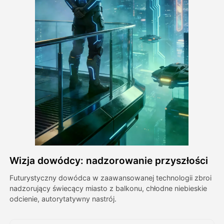
Avatar Video
▼
AI Video
▼
Zdjęcie
▼
Inne narzędzia
▼
Zobacz wszystkie szablony
Wizja dowódcy: nadzorowanie przyszłości
Galeria
Futurystyczny dowódca w zaawansowanej technologii zbroi
nadzorujący świecący miasto z balkonu, chłodne niebieskie
odcienie, autorytatywny nastrój.
Blog