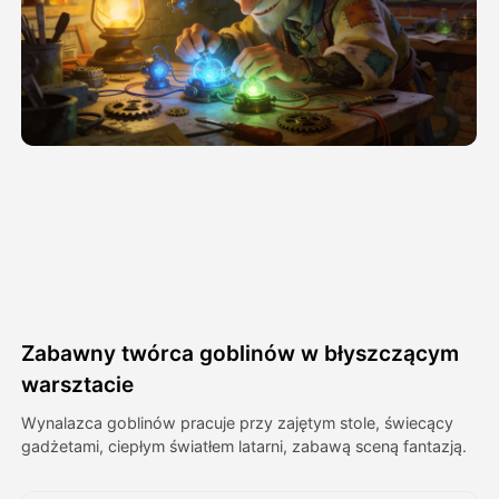
Avatar Video
▼
AI Video
▼
Zdjęcie
▼
Inne narzędzia
▼
Zobacz wszystkie szablony
Zabawny twórca goblinów w błyszczącym
Galeria
warsztacie
Wynalazca goblinów pracuje przy zajętym stole, świecący
gadżetami, ciepłym światłem latarni, zabawą sceną fantazją.
Blog