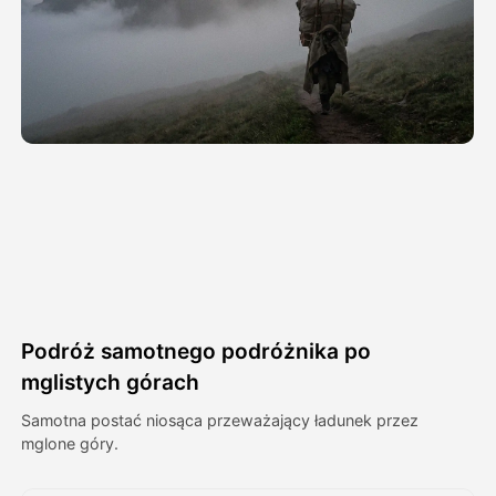
Avatar Video
▼
AI Video
▼
Zdjęcie
▼
Inne narzędzia
▼
Zobacz wszystkie szablony
Podróż samotnego podróżnika po
Galeria
mglistych górach
Samotna postać niosąca przeważający ładunek przez
mglone góry.
Blog