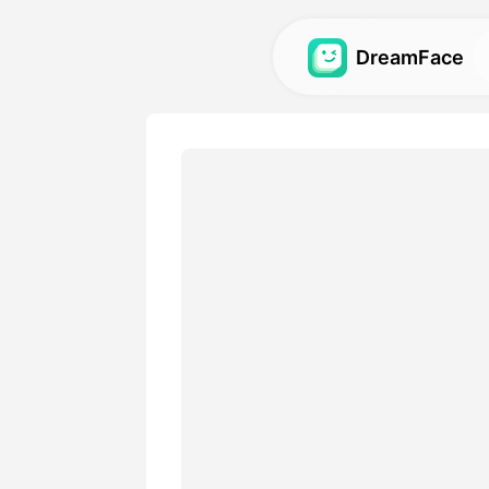
DreamFace
Narzędzia AI
Zbadaj najpotężniejsze nar
awatarów, filmów i obrazów
Galeria
Odkryj i odtwórz niesamowi
wizualne wykonane z nasz
AI.
Cennik
Wybierz plan z elastycznym
pasuje do Twoich kreatywn