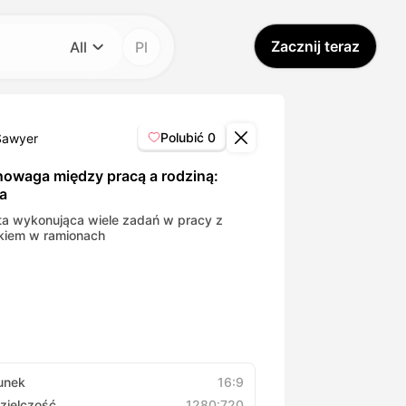
Zacznij teraz
All
Pl
Kategoria
All
Polubić
0
Sawyer
Avatar Video
owaga między pracą a rodziną:
a
Pet Video
ta wykonująca wiele zadań w pracy z
kiem w ramionach
AI Video
AI Photo
Trendy Template
unek
16:9
zielczość
1280:720