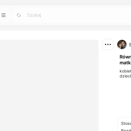
Szablony
Przejdź
Przejdź
zędzia AI dla
Zacznij projekty od gotowych projektów dla
.
każdego potrzeb.
Pobierz
Blog
Przejdź
Przejdź
Równ
matk
te efekty
Czytaj wglądy, aktualizacje i wskazówki
Udostępnij
ymi narzędziami
dotyczące kreatywnej technologii Dreamface
kobie
AI.
dziec
API
Przejdź
Przejdź
i opcjami, który
Łatwo zintegruj nasze możliwości AI z
ych potrzeb.
własnymi aplikacjami.
Stos
Rozd