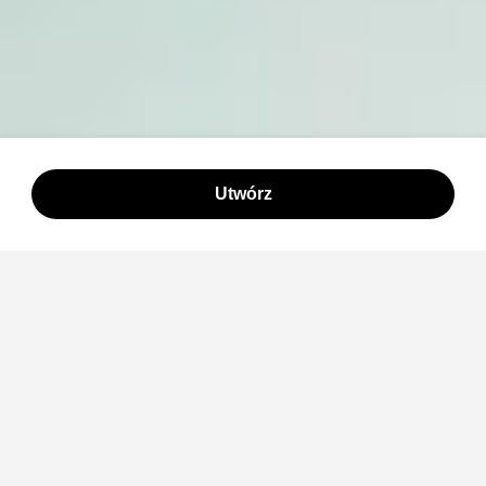
Utwórz
Przykładowe dzieła
Zobacz co Wan 2.7
może stworzyć