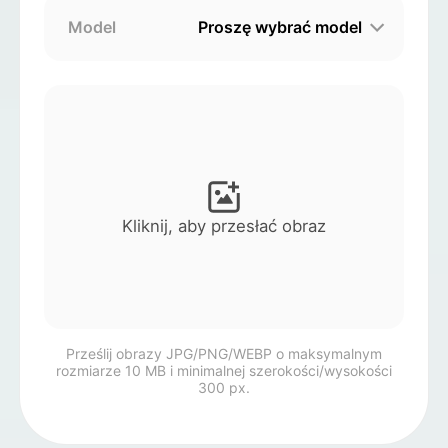
Model
Proszę wybrać model
Avatar Video
▼
AI Video
▼
Zdjęcie
▼
Inne narzędzia
▼
Kliknij, aby przesłać obraz
Zobacz wszystkie szablony
Galeria
Prześlij obrazy JPG/PNG/WEBP o maksymalnym
rozmiarze 10 MB i minimalnej szerokości/wysokości
300 px.
Blog