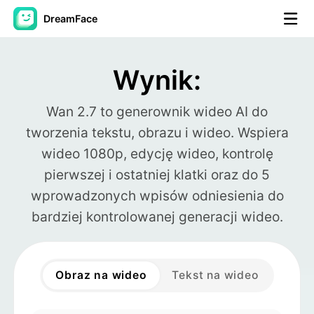
DreamFace
Narzędzia AI
Wynik:
Avatar Video
▼
Wan 2.7 to generownik wideo AI do
tworzenia tekstu, obrazu i wideo. Wspiera
AI Video
▼
wideo 1080p, edycję wideo, kontrolę
Zdjęcie
▼
pierwszej i ostatniej klatki oraz do 5
wprowadzonych wpisów odniesienia do
Inne narzędzia
▼
bardziej kontrolowanej generacji wideo.
Zobacz wszystkie narzędzia
Obraz na wideo
Tekst na wideo
Szablony