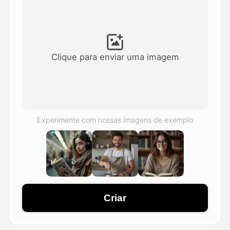
Vídeo Avatar
▼
AI Video
▼
Clique para enviar uma imagem
Foto
▼
Outras Ferramentas
▼
Experimente com nossas imagens de exemplo
Ver todos os modelos
Galeria
Criar
Blog