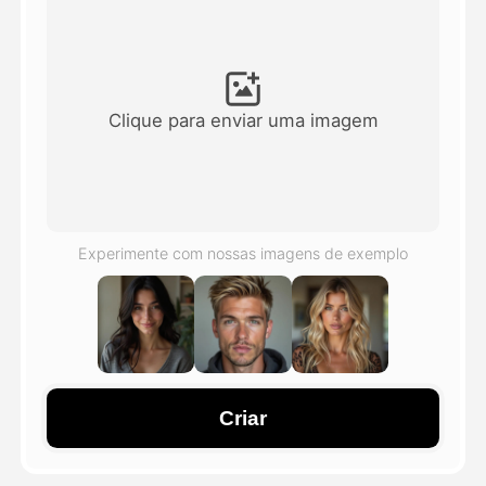
Vídeo Avatar
▼
AI Video
▼
Clique para enviar uma imagem
Foto
▼
Outras Ferramentas
▼
Experimente com nossas imagens de exemplo
Ver todos os modelos
Galeria
Criar
Blog