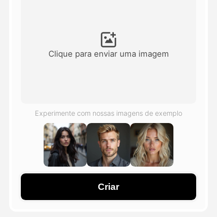
Vídeo Avatar
▼
AI Video
▼
Clique para enviar uma imagem
Foto
▼
Outras Ferramentas
▼
Experimente com nossas imagens de exemplo
Ver todos os modelos
Galeria
Criar
Blog