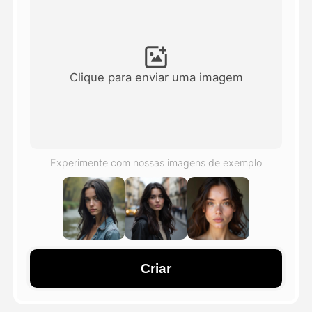
Vídeo Avatar
▼
AI Video
▼
Clique para enviar uma imagem
Foto
▼
Outras Ferramentas
▼
Experimente com nossas imagens de exemplo
Ver todos os modelos
Galeria
Criar
Blog