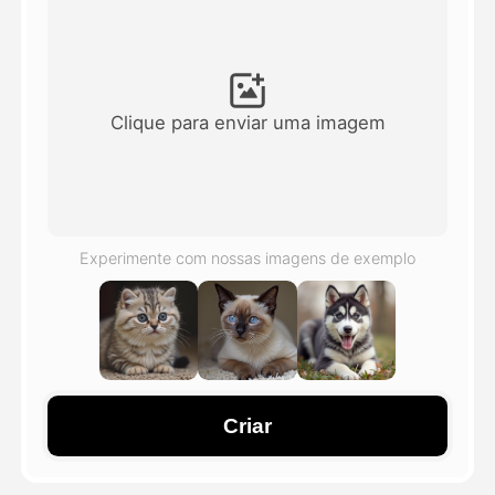
Vídeo Avatar
▼
AI Video
▼
Clique para enviar uma imagem
Foto
▼
Outras Ferramentas
▼
Experimente com nossas imagens de exemplo
Ver todos os modelos
Galeria
Criar
Blog