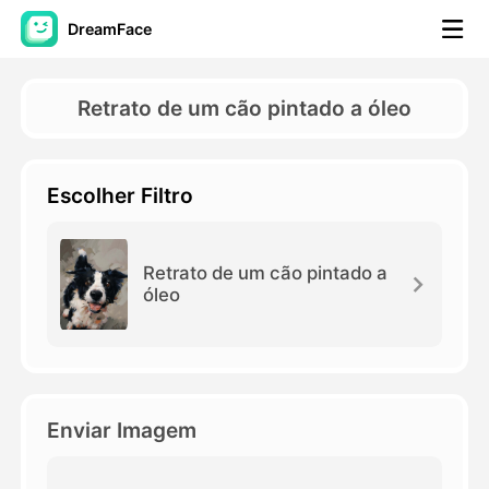
DreamFace
Ferramentas de IA
Retrato de um cão pintado a óleo
Vídeo Avatar
▼
Escolher Filtro
AI Video
▼
Foto
▼
Retrato de um cão pintado a
óleo
Outras Ferramentas
▼
Ver todas as ferramentas
Enviar Imagem
Modelos