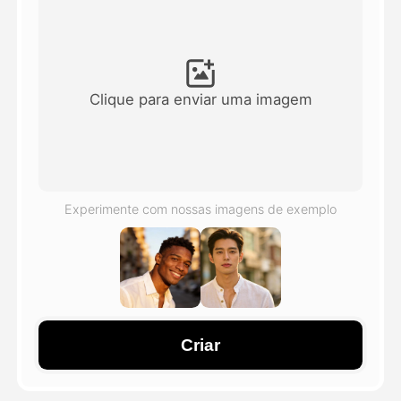
Vídeo Avatar
▼
AI Video
▼
Clique para enviar uma imagem
Foto
▼
Outras Ferramentas
▼
Experimente com nossas imagens de exemplo
Ver todos os modelos
Galeria
Criar
Blog