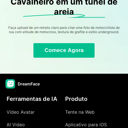
Cavalheiro em um túnel de
areia
Faça upload de um retrato claro para criar uma foto de motociclista de
rua com atitude de motocross, textura de grafite e estilo underground.
Comece Agora
DreamFace
Ferramentas de IA
Produto
Vídeo Avatar
Tente na Web
AI Video
Aplicativo para iOS