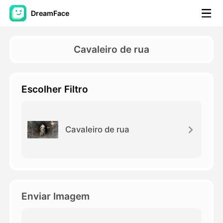
DreamFace
Ferramentas de IA
Cavaleiro de rua
Vídeo Avatar
▼
Escolher Filtro
AI Video
▼
Foto
▼
Cavaleiro de rua
Outras Ferramentas
▼
Ver todas as ferramentas
Enviar Imagem
Modelos