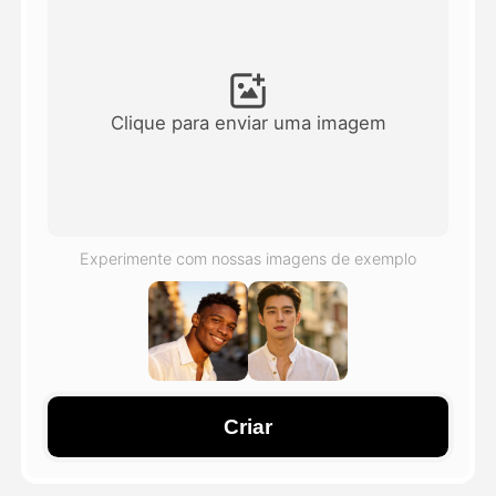
Vídeo Avatar
▼
AI Video
▼
Clique para enviar uma imagem
Foto
▼
Outras Ferramentas
▼
Experimente com nossas imagens de exemplo
Ver todos os modelos
Galeria
Criar
Blog