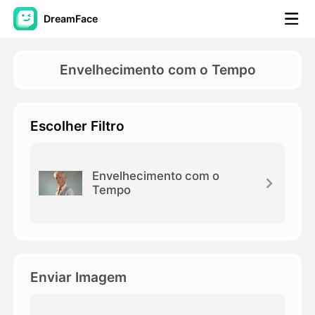
DreamFace
Ferramentas de IA
Envelhecimento com o Tempo
Vídeo Avatar
▼
Escolher Filtro
AI Video
▼
Foto
▼
Envelhecimento com o
Tempo
Outras Ferramentas
▼
Ver todas as ferramentas
Enviar Imagem
Modelos