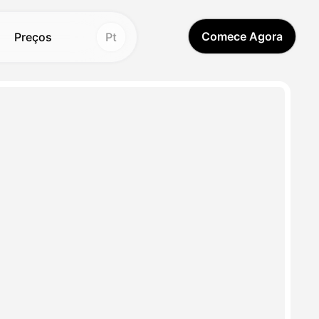
Comece Agora
Preços
Pt
Imagem
a Imagem
Hot
Hot
fundo
A
New
rador
e fundo
New
Figuras de Ação
r de imagem
New
 Labubu
de imagem de IA
New