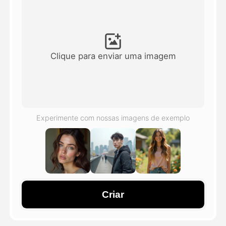
Vídeo Avatar
▼
AI Video
▼
Clique para enviar uma imagem
Foto
▼
Outras Ferramentas
▼
Experimente com nossas imagens de exemplo
Ver todos os modelos
Galeria
Criar
Blog