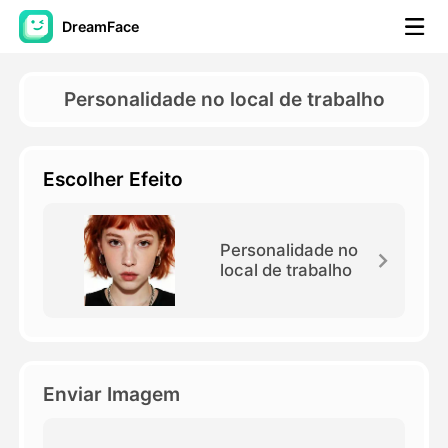
DreamFace
Ferramentas de IA
Personalidade no local de trabalho
Vídeo Avatar
▼
Escolher Efeito
AI Video
▼
Foto
▼
Personalidade no
local de trabalho
Outras Ferramentas
▼
Ver todas as ferramentas
Enviar Imagem
Modelos