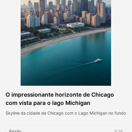
Vídeo Avatar
▼
AI Video
▼
Foto
▼
Outras Ferramentas
▼
Ver todos os modelos
O impressionante horizonte de Chicago
Galeria
com vista para o lago Michigan
Skyline da cidade de Chicago com o Lago Michigan no fundo
Blog
Razão
9:16