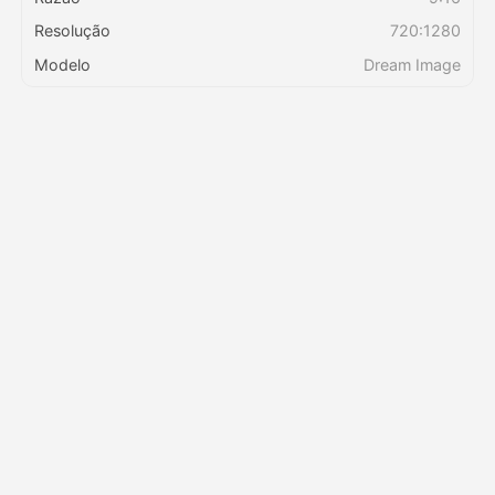
Resolução
720:1280
Preços
Modelo
Dream Image
API