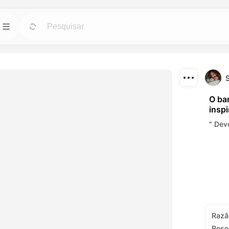
IA
Modelos
Ir
Ir
ferramentas de IA
Inicie projetos com designs prontos para uso
agens.
para qualquer necessidade.
Baixar
Blog
Ir
Ir
O ba
insp
onantes efeitos
Leia insights, atualizações e dicas sobre a
Compartilhar
erramentas de IA.
tecnologia criativa Dreamface AI.
" Dev
API
Ir
Ir
s flexíveis que
Integre facilmente nossas capacidades de IA
dades criativas.
em suas próprias aplicações.
Razã
Reso