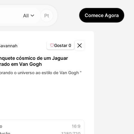
Comece Agora
All
Pt
Categoria
All
Gostar
0
Savannah
Avatar Video
nquete cósmico de um Jaguar
irado em Van Gogh
Pet Video
orando o universo ao estilo de Van Gogh "
AI Video
AI Photo
Trendy Template
o
16:9
lução
1280:720