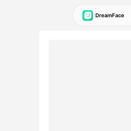
DreamFace
Ferramentas de 
Explore as mais poderosas 
para avatares, vídeos e im
Galeria
Descubra e recrie impressi
visuais feitos com nossas f
Preços
Escolha um plano com opçõe
se adequem às suas necessi