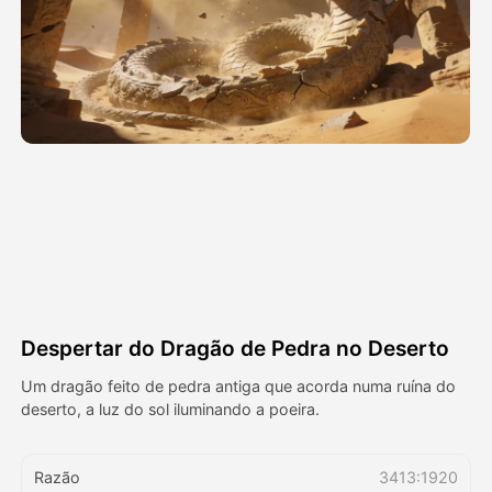
Vídeo Avatar
▼
AI Video
▼
Foto
▼
Outras Ferramentas
▼
Ver todos os modelos
Despertar do Dragão de Pedra no Deserto
Galeria
Um dragão feito de pedra antiga que acorda numa ruína do
deserto, a luz do sol iluminando a poeira.
Blog
Razão
3413:1920