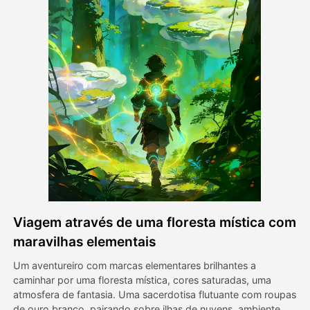
Vídeo Avatar
▼
AI Video
▼
Foto
▼
Outras Ferramentas
▼
Ver todos os modelos
Viagem através de uma floresta mística com
Galeria
maravilhas elementais
Um aventureiro com marcas elementares brilhantes a
caminhar por uma floresta mística, cores saturadas, uma
Blog
atmosfera de fantasia. Uma sacerdotisa flutuante com roupas
de ouro branco, pairando sobre ilhas de nuvens, ambiente