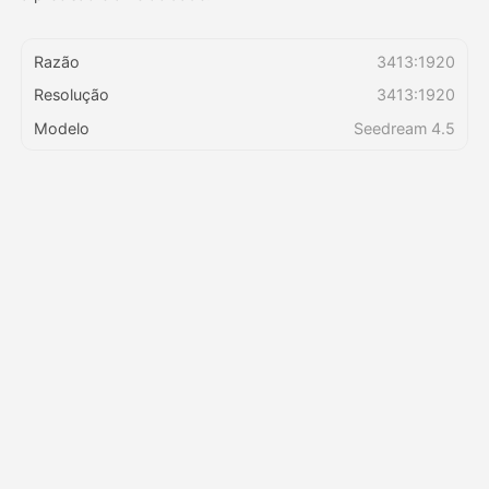
Preços
Razão
3413:1920
Resolução
3413:1920
Modelo
Seedream 4.5
API