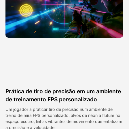
Vídeo Avatar
▼
AI Video
▼
Foto
▼
Outras Ferramentas
▼
Ver todos os modelos
Prática de tiro de precisão em um ambiente
Galeria
de treinamento FPS personalizado
Um jogador a praticar tiro de precisão num ambiente de
treino de mira FPS personalizado, alvos de néon a flutuar no
Blog
espaço escuro, linhas vibrantes de movimento que enfatizam
a precisão e a velocidade.