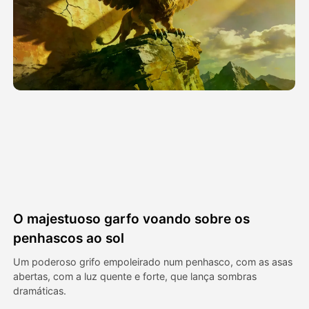
Vídeo Avatar
▼
AI Video
▼
Foto
▼
Outras Ferramentas
▼
Ver todos os modelos
O majestuoso garfo voando sobre os
Galeria
penhascos ao sol
Um poderoso grifo empoleirado num penhasco, com as asas
abertas, com a luz quente e forte, que lança sombras
Blog
dramáticas.