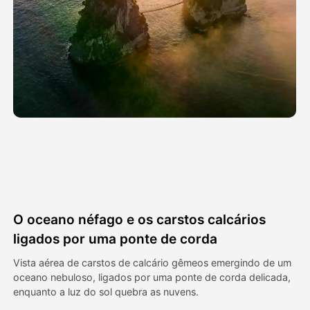
Vídeo Avatar
▼
AI Video
▼
Foto
▼
Outras Ferramentas
▼
Ver todos os modelos
O oceano néfago e os carstos calcários
Galeria
ligados por uma ponte de corda
Vista aérea de carstos de calcário gêmeos emergindo de um
oceano nebuloso, ligados por uma ponte de corda delicada,
Blog
enquanto a luz do sol quebra as nuvens.