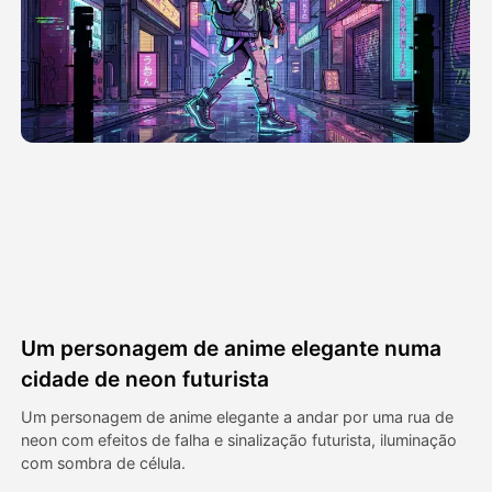
Vídeo Avatar
▼
AI Video
▼
Foto
▼
Outras Ferramentas
▼
Ver todos os modelos
Um personagem de anime elegante numa
Galeria
cidade de neon futurista
Um personagem de anime elegante a andar por uma rua de
neon com efeitos de falha e sinalização futurista, iluminação
Blog
com sombra de célula.