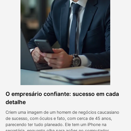
Vídeo Avatar
▼
AI Video
▼
Foto
▼
Outras Ferramentas
▼
Ver todos os modelos
O empresário confiante: sucesso em cada
Galeria
detalhe
Criem uma imagem de um homem de negócios caucasiano
de sucesso, com óculos e fato, com cerca de 45 anos,
Blog
parecendo ter tudo planeado. Ele tem um iPhone na
secretária, enquanto olha para ações no computador