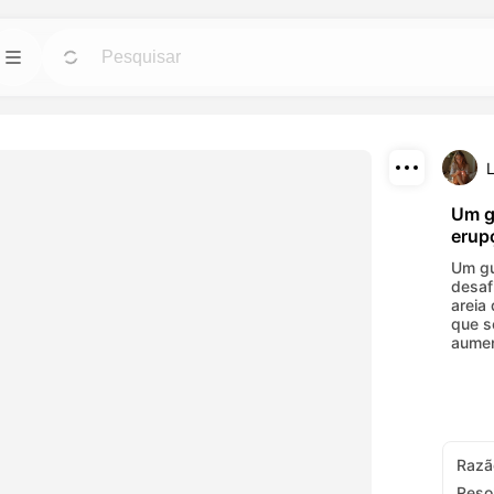
IA
Modelos
Ir
Ir
ferramentas de IA
Inicie projetos com designs prontos para uso
agens.
para qualquer necessidade.
Baixar
Blog
Ir
Ir
Um g
erup
onantes efeitos
Leia insights, atualizações e dicas sobre a
Compartilhar
erramentas de IA.
tecnologia criativa Dreamface AI.
Um gu
desaf
API
areia
Ir
Ir
que s
s flexíveis que
Integre facilmente nossas capacidades de IA
aumen
dades criativas.
em suas próprias aplicações.
Razã
Reso