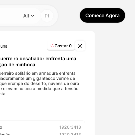
Comece Agora
All
Pt
Categoria
All
Gostar
0
Luna
Avatar Video
uerreiro desafiador enfrenta uma
ção de minhoca
Pet Video
erreiro solitário em armadura enfrenta
iadoramente um gigantesco verme de
 que irrompe do deserto, nuvens de ouro
e elevam no céu à medida que a tensão
AI Video
ta.
AI Photo
Trendy Template
o
1920:3413
lução
1920:3413