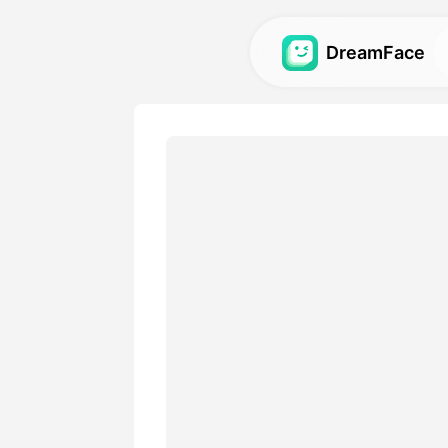
DreamFace
Ferramentas de 
Explore as mais poderosas 
para avatares, vídeos e im
Galeria
Descubra e recrie impressi
visuais feitos com nossas f
Preços
Escolha um plano com opçõe
se adequem às suas necessi