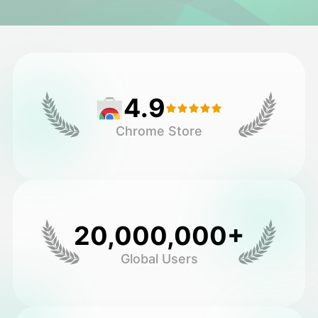
Vídeo Avatar
▼
AI Video
▼
4.9
Foto
▼
Chrome Store
Outras Ferramentas
▼
Ver todos os modelos
20,000,000+
Galeria
Global Users
Blog