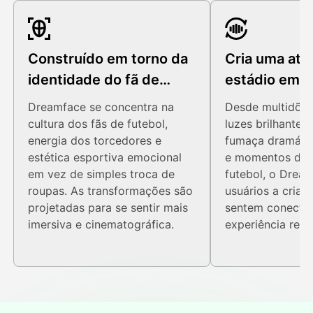
Construído em torno da
Cria uma atm
identidade do fã de
estádio emoc
futebol
Dreamface se concentra na
Desde multidões
cultura dos fãs de futebol,
luzes brilhantes
energia dos torcedores e
fumaça dramátic
estética esportiva emocional
e momentos de 
em vez de simples troca de
futebol, o Drea
roupas. As transformações são
usuários a criar 
projetadas para se sentir mais
sentem conecta
imersiva e cinematográfica.
experiência real 