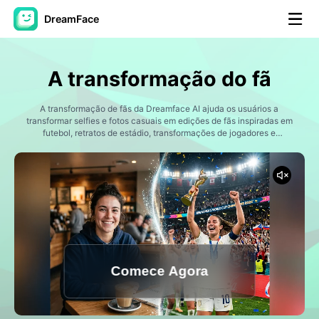
DreamFace
Ferramentas de IA
A transformação do fã
Vídeo Avatar
▼
A transformação de fãs da Dreamface AI ajuda os usuários a
transformar selfies e fotos casuais em edições de fãs inspiradas em
AI Video
futebol, retratos de estádio, transformações de jogadores e
▼
momentos esportivos emocionais usando a IA.
Foto
▼
Outras Ferramentas
▼
Ver todas as ferramentas
Comece Agora
Modelos