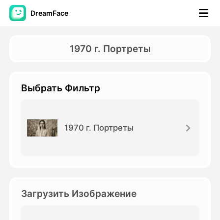
DreamFace
Инструменты ИИ
1970 г. Портреты
Видео Аватара
▼
Выбрать Фильтр
Видео
▼
Фото
▼
1970 г. Портреты
Другие инструменты
▼
Посмотреть все инструменты
Загрузить Изображение
Шаблоны