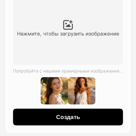
Видео Аватара
▼
Видео
▼
Нажмите, чтобы загрузить изображение
Фото
▼
Другие инструменты
▼
Попробуйте с нашими примерными изображениями
Посмотреть все шаблоны
Галерея
Создать
Блог