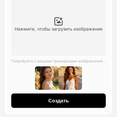
Видео Аватара
▼
Видео
▼
Нажмите, чтобы загрузить изображение
Фото
▼
Другие инструменты
▼
Попробуйте с нашими примерными изображениями
Посмотреть все шаблоны
Галерея
Создать
Блог