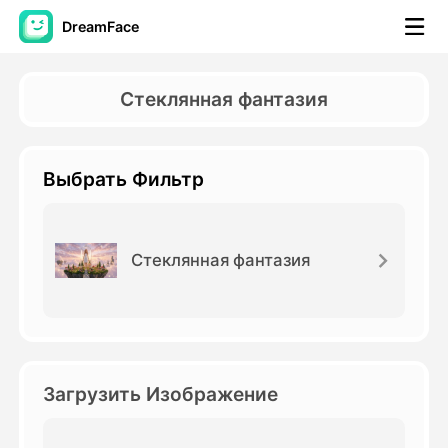
DreamFace
Инструменты ИИ
Стеклянная фантазия
Видео Аватара
▼
Выбрать Фильтр
Видео
▼
Фото
▼
Стеклянная фантазия
Другие инструменты
▼
Посмотреть все инструменты
Загрузить Изображение
Шаблоны