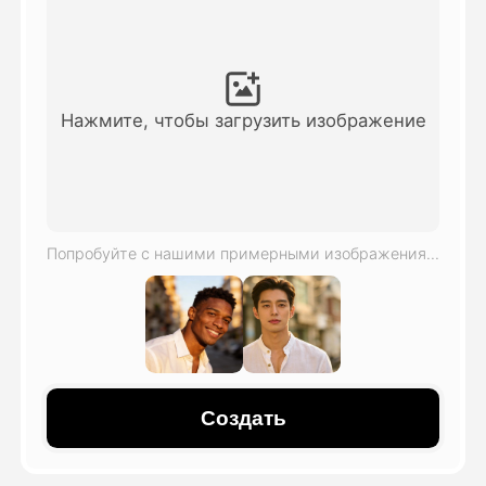
Видео Аватара
▼
Видео
▼
Нажмите, чтобы загрузить изображение
Фото
▼
Другие инструменты
▼
Попробуйте с нашими примерными изображениями
Посмотреть все шаблоны
Галерея
Создать
Блог