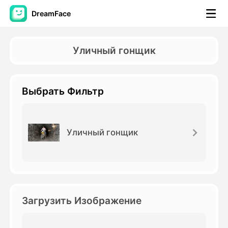
DreamFace
Инструменты ИИ
Уличный гонщик
Видео Аватара
▼
Выбрать Фильтр
Видео
▼
Фото
▼
Уличный гонщик
Другие инструменты
▼
Посмотреть все инструменты
Загрузить Изображение
Шаблоны