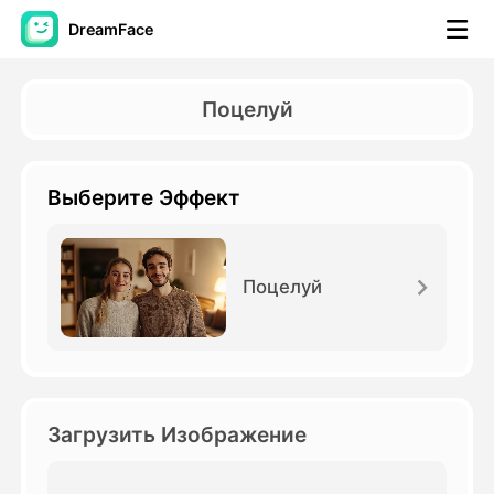
DreamFace
Инструменты ИИ
Поцелуй
Видео Аватара
▼
Выберите Эффект
Видео
▼
Фото
▼
Поцелуй
Другие инструменты
▼
Посмотреть все инструменты
Загрузить Изображение
Шаблоны