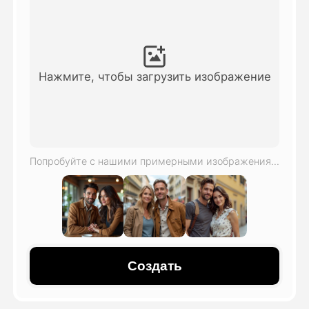
Видео Аватара
▼
Видео
▼
Нажмите, чтобы загрузить изображение
Фото
▼
Другие инструменты
▼
Попробуйте с нашими примерными изображениями
Посмотреть все шаблоны
Галерея
Создать
Блог