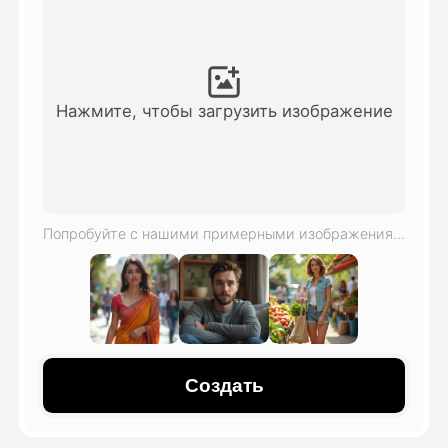
Видео Аватара
▼
Видео
▼
Нажмите, чтобы загрузить изображение
Фото
▼
Другие инструменты
▼
Попробуйте с нашими примерными изображениями
Посмотреть все шаблоны
Галерея
Создать
Блог