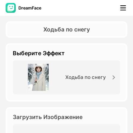
DreamFace
Инструменты ИИ
Ходьба по снегу
Видео Аватара
▼
Выберите Эффект
Видео
▼
Фото
▼
Ходьба по снегу
Другие инструменты
▼
Посмотреть все инструменты
Загрузить Изображение
Шаблоны