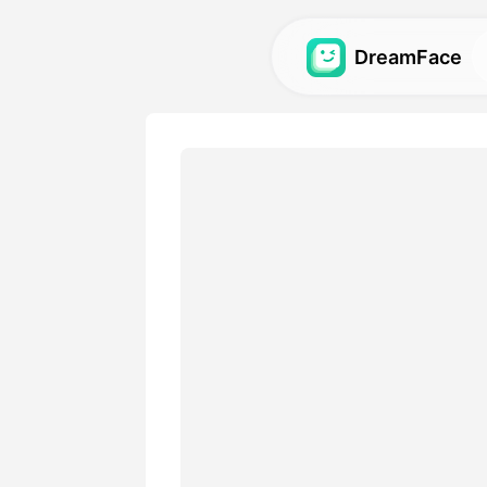
DreamFace
Инструменты 
Исследуйте самые мощны
ИИ для аватаров, видео и
Галерея
Откройте и воссоздайте 
визуальные эффекты, соз
помощью наших инструме
Цены
Выберите план с гибкими
подходящий для ваших тв
потребностей.