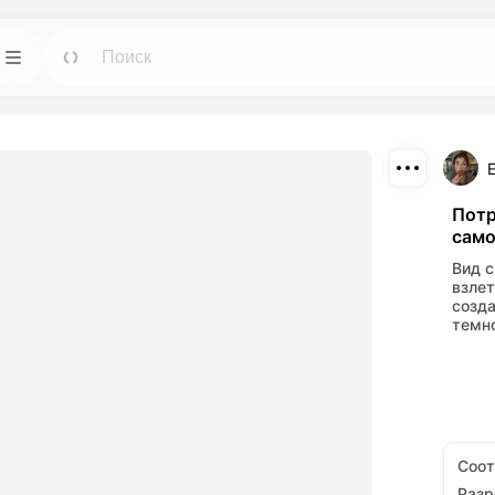
ИИ
Шаблоны
Идти
Идти
е инструменты
Начните проекты с готовыми дизайнами
 изображений.
для любых нужд.
Скачать
Блог
Идти
Идти
Потр
само
потрясающие
Читайте инсайты, обновления и советы по
Поделиться
данные с
творческой технологии Dreamface AI.
Вид с
нтов ИИ.
взле
созд
API
Идти
Идти
темн
 опциями,
Легко интегрируйте наши возможности ИИ
орческих
в свои собственные приложения.
Соо
Раз