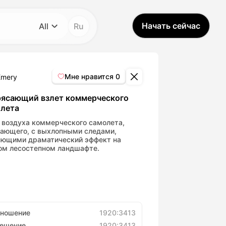
Начать сейчас
All
Ru
Категория
All
Мне нравится
0
Emery
Avatar Video
ясающий взлет коммерческого
лета
Pet Video
 воздуха коммерческого самолета,
тающего, с выхлопными следами,
ающими драматический эффект на
ом лесостепном ландшафте.
AI Video
AI Photo
Trendy Template
тношение
1920:3413
решение
1920:3413