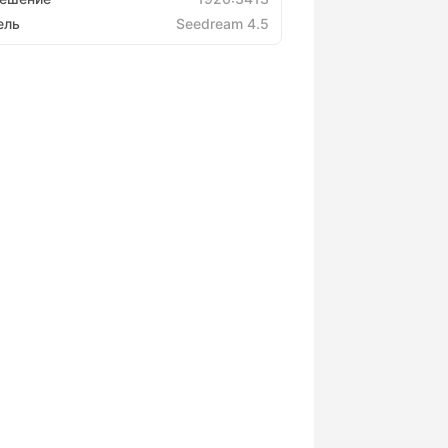
ель
Seedream 4.5