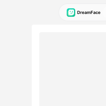
DreamFace
Инструменты 
Исследуйте самые мощны
ИИ для аватаров, видео и
Галерея
Откройте и воссоздайте 
визуальные эффекты, соз
помощью наших инструме
Цены
Выберите план с гибкими
подходящий для ваших тв
потребностей.