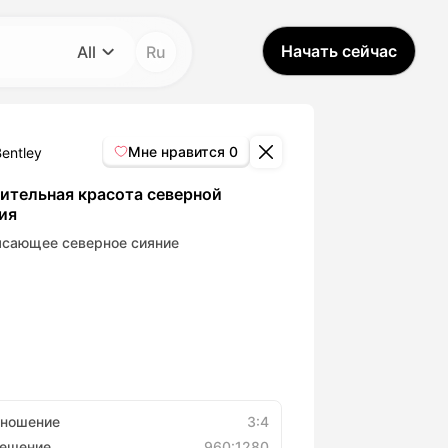
Начать сейчас
All
Ru
Категория
All
Мне нравится
0
Bentley
Avatar Video
ительная красота северной
ия
Pet Video
ясающее северное сияние
AI Video
AI Photo
Trendy Template
тношение
3:4
решение
960:1280