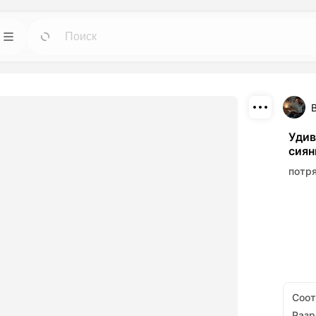
ИИ
Шаблоны
Идти
Идти
е инструменты
Начните проекты с готовыми дизайнами
 изображений.
для любых нужд.
Скачать
Блог
Идти
Идти
Удив
сиян
потрясающие
Читайте инсайты, обновления и советы по
Поделиться
данные с
творческой технологии Dreamface AI.
потр
нтов ИИ.
API
Идти
Идти
 опциями,
Легко интегрируйте наши возможности ИИ
орческих
в свои собственные приложения.
Соо
Раз