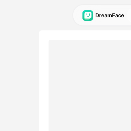
DreamFace
Инструменты 
Исследуйте самые мощны
ИИ для аватаров, видео и
Галерея
Откройте и воссоздайте 
визуальные эффекты, соз
помощью наших инструме
Цены
Выберите план с гибкими
подходящий для ваших тв
потребностей.