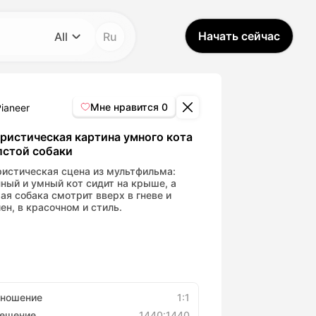
Начать сейчас
All
Ru
Категория
All
Мне нравится
0
Pianeer
Avatar Video
истическая картина умного кота
лстой собаки
Pet Video
истическая сцена из мультфильма:
ный и умный кот сидит на крыше, а
ая собака смотрит вверх в гневе и
ен, в красочном и стиль.
AI Video
AI Photo
Trendy Template
тношение
1:1
решение
1440:1440