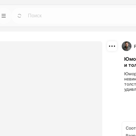
ИИ
Шаблоны
Идти
Идти
е инструменты
Начните проекты с готовыми дизайнами
 изображений.
для любых нужд.
Скачать
Блог
Идти
Идти
Юмор
и то
потрясающие
Читайте инсайты, обновления и советы по
Поделиться
данные с
творческой технологии Dreamface AI.
Юмор
нтов ИИ.
невин
толст
API
Идти
Идти
удивл
 опциями,
Легко интегрируйте наши возможности ИИ
орческих
в свои собственные приложения.
Соо
Раз