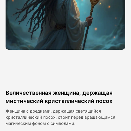
Видео Аватара
▼
Видео
▼
Фото
▼
Другие инструменты
▼
Посмотреть все шаблоны
Величественная женщина, держащая
Галерея
мистический кристаллический посох
Женщина с дредками, держащая светящийся
кристаллический посох, стоит перед вращающимся
Блог
магическим фоном с символами.