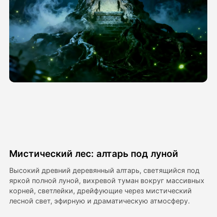
Видео Аватара
▼
Видео
▼
Фото
▼
Другие инструменты
▼
Посмотреть все шаблоны
Мистический лес: алтарь под луной
Галерея
Высокий древний деревянный алтарь, светящийся под
яркой полной луной, вихревой туман вокруг массивных
корней, светлейки, дрейфующие через мистический
лесной свет, эфирную и драматическую атмосферу.
Блог