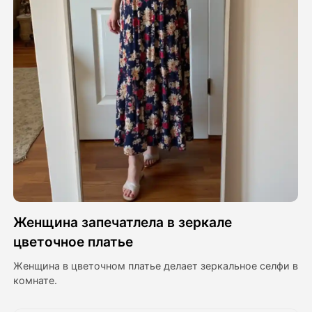
Видео Аватара
▼
Видео
▼
Фото
▼
Другие инструменты
▼
Посмотреть все шаблоны
Женщина запечатлела в зеркале
Галерея
цветочное платье
Женщина в цветочном платье делает зеркальное селфи в
комнате.
Блог