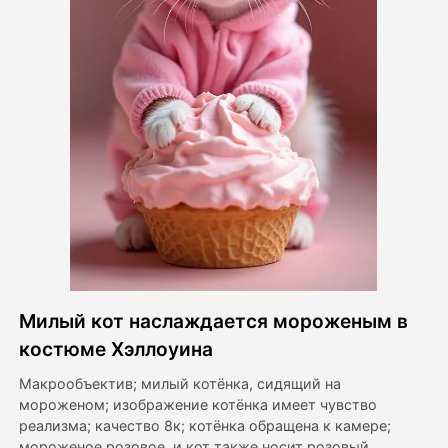
Видео Аватара
▼
Видео
▼
Фото
▼
Другие инструменты
▼
Посмотреть все шаблоны
Милый кот наслаждается мороженым в
Галерея
костюме Хэллоуина
Макрообъектив; милый котёнка, сидящий на
мороженом; изображение котёнка имеет чувство
Блог
реализма; качество 8к; котёнка обращена к камере;
мороженое розовое, и кот также носит розовый