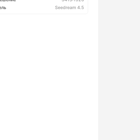
ель
Seedream 4.5