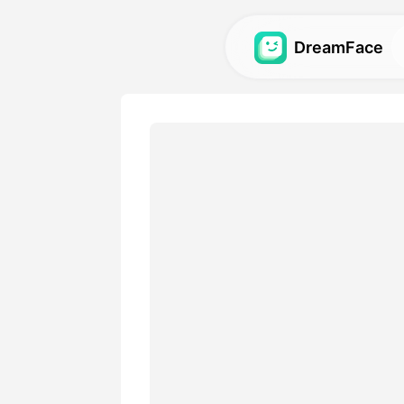
DreamFace
Инструменты 
Исследуйте самые мощны
ИИ для аватаров, видео и
Галерея
Откройте и воссоздайте 
визуальные эффекты, соз
помощью наших инструме
Цены
Выберите план с гибкими
подходящий для ваших тв
потребностей.