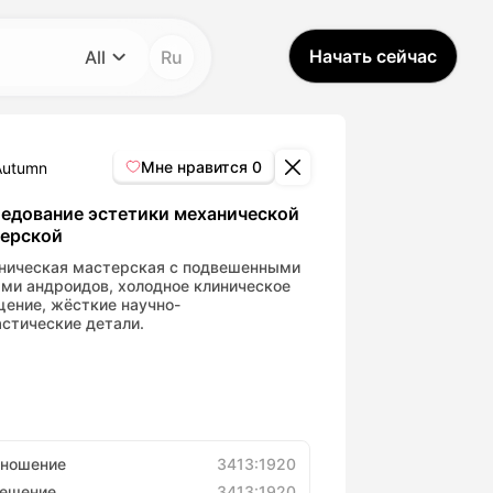
Начать сейчас
All
Ru
Категория
All
Мне нравится
0
Autumn
Avatar Video
едование эстетики механической
ерской
Pet Video
ническая мастерская с подвешенными
ями андроидов, холодное клиническое
щение, жёсткие научно-
стические детали.
AI Video
AI Photo
Trendy Template
тношение
3413:1920
решение
3413:1920