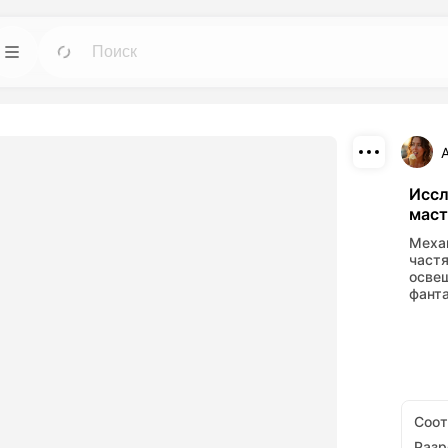
ИИ
Шаблоны
Идти
Идти
е инструменты
Начните проекты с готовыми дизайнами
 изображений.
для любых нужд.
Скачать
Блог
Идти
Идти
Иссл
маст
потрясающие
Читайте инсайты, обновления и советы по
Поделиться
данные с
творческой технологии Dreamface AI.
Меха
нтов ИИ.
част
осве
API
Идти
Идти
фанта
 опциями,
Легко интегрируйте наши возможности ИИ
орческих
в свои собственные приложения.
Соо
Раз