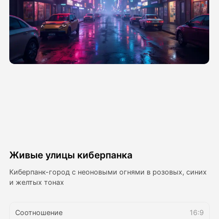
Видео Аватара
▼
Видео
▼
Фото
▼
Другие инструменты
▼
Посмотреть все шаблоны
Живые улицы киберпанка
Галерея
Киберпанк-город с неоновыми огнями в розовых, синих
и желтых тонах
Блог
Соотношение
16:9